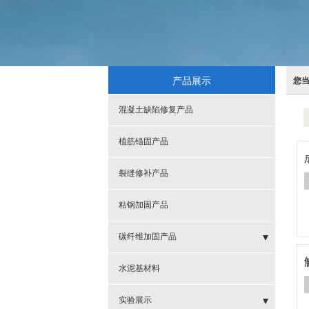
产品展示
您
混凝土缺陷修复产品
植筋锚固产品
裂缝修补产品
粘钢加固产品
碳纤维加固产品
- 碳纤维浸渍胶
水泥基材料
- 碳纤维材料
实验展示