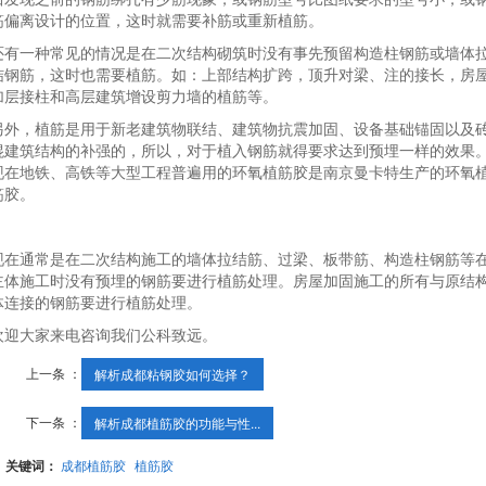
筋偏离设计的位置，这时就需要补筋或重新植筋。
还有一种常见的情况是在二次结构砌筑时没有事先预留构造柱钢筋或墙体
结钢筋，这时也需要植筋。如：上部结构扩跨，顶升对梁、注的接长，房
加层接柱和高层建筑增设剪力墙的植筋等。
另外，植筋是用于新老建筑物联结、建筑物抗震加固、设备基础锚固以及
混建筑结构的补强的，所以，对于植入钢筋就得要求达到预埋一样的效果
现在地铁、高铁等大型工程普遍用的环氧植筋胶是南京曼卡特生产的环氧
筋胶。
现在通常是在二次结构施工的墙体拉结筋、过梁、板带筋、构造柱钢筋等
主体施工时没有预埋的钢筋要进行植筋处理。房屋加固施工的所有与原结
体连接的钢筋要进行植筋处理。
欢迎大家来电咨询我们公科致远。
上一条 ：
解析成都粘钢胶如何选择？
下一条 ：
解析成都植筋胶的功能与性...
关键词：
成都植筋胶
植筋胶