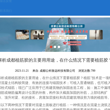
留言反馈
联系我们
解析成都植筋胶的主要用用途，在什么情况下需要植筋胶
2023-11-21
来自:
成都公科致远科技有限公司
浏览次数:799
解析成都植筋胶的主要用途，在什么情况下需要植筋胶？植筋”技术是一项
对混凝土结构较简捷、有效的连接与锚固技术；可植入普通钢筋，也可植
螺栓式锚筋；现已广泛应用于已有建筑物的加固改造工程，如：施工中漏
钢筋或钢筋偏离设计位置的补救，构件加大截面加固的补筋，上部结构扩
跨、顶升对梁、柱的接长，房屋加层接柱和高层建筑增设剪力墙的植筋等
有以下两种情况下需要对混凝土面板进行植筋：一种情况是在混凝土浇筑
后发现之前的钢筋绑扎有少筋现象，或钢筋型号比图纸要求的型号小，或