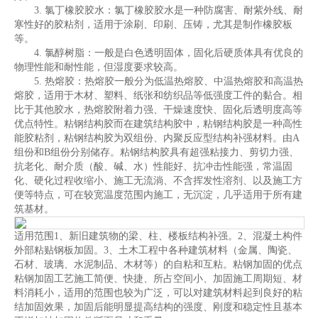
3. 氯丁橡胶胶水：氯丁橡胶胶水是一种防腐害、耐紫外线、耐
寒性好的胶粘剂，适用于涂刷、印刷、压铸，尤其是制作橡胶板
等。
4. 氯醇树脂：一般是白色透明固体，固化后硬质体具有优良的
物理性能和耐性能，但湿度要求较高。
5. 热熔胶：热熔胶一般分为低温热熔胶、中温热熔胶和高温热
熔胶，适用于木材、塑料、纸张和纺织品等低强度工件的黏合。相
比于其他胶水，热熔胶附着力强、干燥速度快、固化后透明度高等
优点特性。粘钢结构胶而在建筑结构胶中，粘钢结构胶是一种高性
能胶粘剂，粘钢结构胶为双组份、内聚反应型结构补强材料。由A
组份和B组份分别储存。粘钢结构胶具有超强粘接力、剪切力强、
抗老化、耐介质（酸、碱、水）性能好、抗冲击性能强，常温固
化、硬化过程收缩小、施工无流淌、不含挥发性溶剂、以及施工方
便等特点，可在较宽温度范围内施工，无沉淀，几乎适用于所有建
筑基材。
适用范围1、新旧建筑物的梁、柱、楼板结构补强。2、混凝土构件
外部粘贴钢板加固。3、土木工程中各种建筑材料（金属、陶瓷、
石材、玻璃、水泥制品、木材等）的自粘和互粘。粘钢加固的优点
粘钢加固工艺施工简便、快捷、所占空间小、加固施工周期短、材
料消耗小，适用的范围也较为广泛，可以对建筑材料起到良好的粘
结加固效果，加固后能明显提高结构的强度、刚度和稳定性且基本