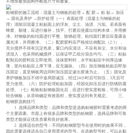
不增加被加固构件断面尺寸和重量。
粘钢胶的施工流程：混凝土与钢板的处理→ 配 胶→ 粘 贴→ 加压
→ 固化及养护 →防护处理（一）表面处理（混凝土与钢板的处
理）清除旧混凝土粘贴面上的浮灰、尘土、油渍、污垢。若表面有
蜂窝、裂缝，应进行修补，找平。打磨后使露出结构本体，并用擦
净。对钢板的粘结面进行平整、除锈处理。粘结面打磨后应显露金
属光泽，并用擦净。（二）配胶胶料应严格按比例配比（2:1），
充分搅拌不得有沉淀色差，窗口内应清洁，不应有灰尘、水分和油
渍混入，也采用机械搅拌，以保证甲乙组分混合均匀。（三）粘贴
配制后的胶料应立即使用。涂抹胶料时，水平粘贴应中间厚边缘
薄，竖向粘贴应上厚下薄，应无漏抹。（四）加压钢板粘贴后即加
压固定，直至钢板周边同时加压固定渗出胶液为止。（五）固化及
养护钢板加压不得中途局部减压，经过24小时后可卸压，3天后可
受力使用。（六）防护处理粘贴加固，经固化卸压后进行防锈防腐
处理。（七）检验粘贴钢板固化后，应进行密实度检验，可用小锤
轻击钢板，从音响确定有效面积，密实度达到有关规定。 三、
粘钢胶选购技巧
1. 选择品牌和类型：品牌和类型是选购粘钢胶时需要考虑的两
个主要因素。市面上有很多品牌和类型的粘钢胶，选择品牌和可靠
类型才能保证优良质量和良好效果。
2. 选择适合的型号：不同的粘钢胶型号在使用时的效果不同，
因此需要选择适合自己使用需求的型号。在选购型号时，可以从黏