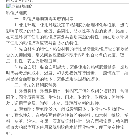
的知识和技巧。
粘钢胶选购
一、粘钢胶选购前需考虑的因素
1. 使用环境：使用环境决定了粘钢胶的物理和化学性质，进而
影响了胶水的黏性、硬度、柔韧性、防水性等方面的要求。比如，
在高温环境下使用的粘钢胶需要具备耐高温的特性，而在耐水环境
下使用的粘钢胶则应该具备防水的特性。
2. 黏合材料的特性：黏合材料的特性是衡量粘钢胶能否有效黏
合的关键因素。常见问题包括但不限于两种黏合材料的硬度、密
度、粘性、表面光滑程度等。
3. 黏合面积：黏合面积越大，需要使用的黏钢胶量越多，选购
时需要考虑到成本、湿度、和防潮措施等等因素。一般情况下，如
果是黏合面积较大的物体，需要选用快固型的胶水。
二、常见的粘钢胶种类
1. 环氧树脂：环氧树脂是一种固态广谱的双组分胶粘剂，常温
固化，固化后强度高、刚性好、耐水、耐老化、耐腐蚀，但弹性
差，适用于金属、陶瓷、木材、玻璃等材料的粘接。
2. 聚氨酯：聚氨酯胶水一般成透明固体，耐化学性和物理性
好，耐水性差。在粘接两种密合性较差的材料，如木材、橡胶、塑
料、皮革、泡沫、金属、石膏板等材料时，涂布面积较宽，粘合面
积较大的部位可以使用聚氨酯胶的水解硬化特性，便于稳定性较
好。