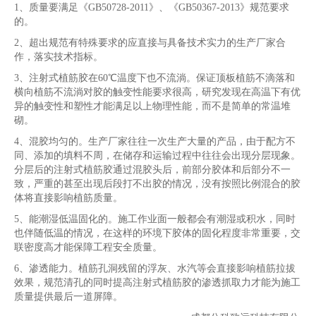
1、
质量要满足《
GB50728-2011
》、《
GB50367-2013
》规范要求
的。
2、
超出规范有特殊要求的应直接与具备技术实力的生产厂家合
作，落实技术指标。
3、
注射式植筋胶在
60
℃温度下也不流淌。保证顶板植筋不滴落和
横向植筋不流淌对胶的触变性能要求很高，研究发现在高温下有优
异的触变性和塑性才能满足以上物理性能，而不是简单的常温堆
砌。
4、
混胶均匀的。生产厂家往往一次生产大量的产品，由于配方不
同、添加的填料不周，在储存和运输过程中往往会出现分层现象。
分层后的注射式植筋胶通过混胶头后，前部分胶体和后部分不一
致，严重的甚至出现后段打不出胶的情况，没有按照比例混合的胶
体将直接影响植筋质量。
5、
能潮湿低温固化的。施工作业面一般都会有潮湿或积水，同时
也伴随低温的情况，在这样的环境下胶体的固化程度非常重要，交
联密度高才能保障工程安全质量。
6、
渗透能力。植筋孔洞残留的浮灰、水汽等会直接影响植筋拉拔
效果，规范清孔的同时提高注射式植筋胶的渗透抓取力才能为施工
质量提供最后一道屏障。