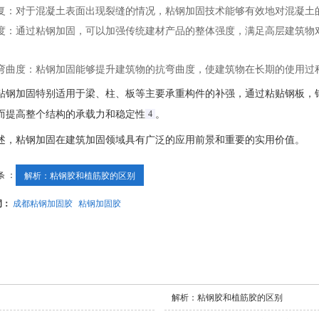
复
‌：对于混凝土表面出现裂缝的情况，粘钢加固技术能够有效地对混凝土
度
‌：通过粘钢加固，可以加强传统建材产品的整体强度，满足高层建筑物对
弯曲度
‌：粘钢加固能够提升建筑物的抗弯曲度，使建筑物在长期的使用过
粘钢加固特别适用于梁、柱、板等主要承重构件的补强，通过粘贴钢板，
而提高整个结构的承载力和稳定性‌
4
。
述，粘钢加固在建筑加固领域具有广泛的应用前景和重要的实用价值。
条 ：
解析：粘钢胶和植筋胶的区别
词：
成都粘钢加固胶
粘钢加固胶
解析：粘钢胶和植筋胶的区别