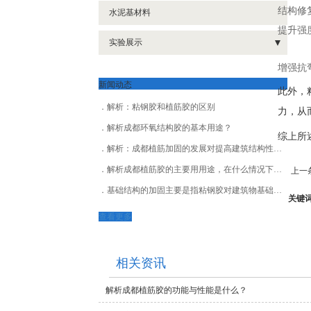
- 碳纤维浸渍胶
结构修
水泥基材料
提升强
- 碳纤维材料
实验展示
- 实验展示
增强抗
新闻动态
此外，
解析：粘钢胶和植筋胶的区别
力，从
解析成都环氧结构胶的基本用途？
综上所
解析：成都植筋加固的发展对提高建筑结构性能的重要性！
上一
解析成都植筋胶的主要用用途，在什么情况下需要植筋胶？
基础结构的加固主要是指粘钢胶对建筑物基础的加固吗
关键
查看更多
相关资讯
解析成都植筋胶的功能与性能是什么？