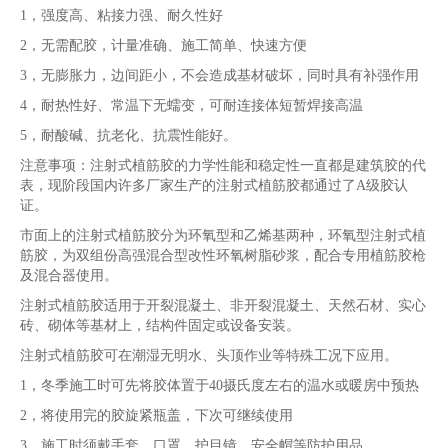
1，强度高、粘接力强、耐久性好
2，无需配胶，计量准确、施工简单、快速方便
3，无膨胀力，边间距小，不会造成基材破坏，同时具有补强作用
4，耐热性好、常温下无蠕变，可耐连接体短暂焊接高温
5，耐酸碱、抗老化、抗震性能好。
注意事项：注射式植筋胶的力学性能和稳定性一直都是建筑胶的代
表，现阶段国内许多厂家生产的注射式植筋胶都通过了A级胶认
证。
市面上的注射式植筋胶分为环氧型和乙烯基两种，环氧型注射式植
筋胶，为双组份高强混合型改性环氧树脂砂浆，配合专用植筋胶枪
及混合器使用。
注射式植筋胶适用于开裂混凝土、非开裂混凝土、天然石材、实心
砖、砌体等基材上，结构件固定或设备安装。
注射式植筋胶可在潮湿无明水、头顶作业等特殊工况下应用。
1，冬季施工时可先将胶体置于40摄氏度左右的温水或暖房中预热
2，将使用完的胶旋紧瓶盖，下次可继续使用
3，施工时须戴手套、口罩、护目镜、安全帽等防护用品