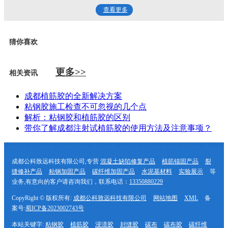
查看更多
猜你喜欢
更多>>
相关资讯
成都植筋胶的全新解决方案
粘钢胶施工检查不可忽视的几个点
解析：粘钢胶和植筋胶的区别
带你了解成都注射试植筋胶的使用方法及注意事项？
成都公科致远科技有限公司,专营
混凝土缺陷修复产品
植筋锚固产品
裂
缝修补产品
粘钢加固产品
碳纤维加固产品
水泥基材料
实验展示
等
业务,有意向的客户请咨询我们，联系电话：
13350880229
CopyRight © 版权所有:
成都公科致远科技有限公司
网站地图
XML
备
案号:
蜀ICP备2023002743号
本站关键字:
粘钢胶
植筋胶
浸渍胶
封缝胶
碳布
碳布胶
碳纤维