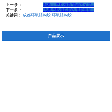
上一条 ：
解析：成都植筋加固的发展...
下一条 ：
浅析成都植筋胶的用胶量是...
关键词：
成都环氧结构胶
环氧结构胶
产品展示
混凝土缺陷修复产品
植筋锚固产品
裂缝修补产品
粘钢加固产品
碳纤维加固产品
碳纤维浸渍胶
碳纤维材料
水泥基材料