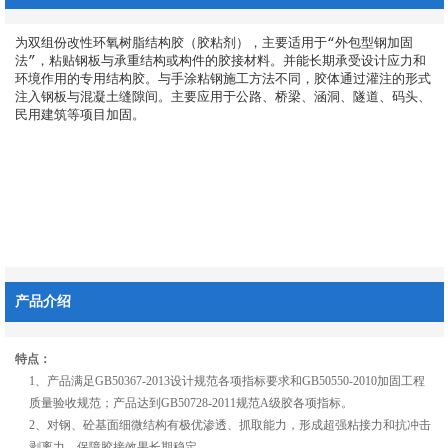
为双组份改性环氧树脂结构胶（胶粘剂），主要适用于“外包型钢加固
法”，粘贴钢板与承重结构或构件的胶接材料。并能长期承受设计应力和
环境作用的专用结构胶。与手涂粘钢施工方法不同，胶体通过灌注的形式
注入钢板与混凝土缝隙间。主要应用于公路、桥梁、涵洞、隧道、码头、
民用建筑等项目加固。

产品介绍
特点：
1
、产品满足
GB50367-2013
设计规范各项指标要求和
GB50550-2010
加固工程
质量验收规范；产品达到
GB50728-2011
规范
A
级胶各项指标。
2
、对钢、砼基面细微结构有极优渗透、抓取能力，形成超强粘接力和抗冲击
剥离力，保障胶接效果长期稳定。