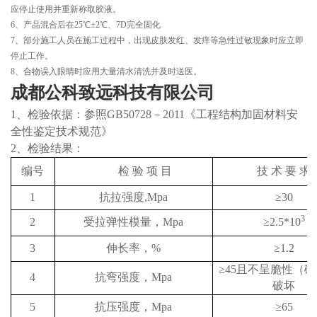
应停止使用并重新称取胶液。
6、
产品混合后在
25
℃±
2
℃、
7D
完全固化
7、
部分施工人员在施工过程中，出现皮肤发红、发痒等急性过敏现象时应立即
停止工作。
8、
合物误入眼睛时应用大量清水清洗并及时送医。
成都公科致远科技有限公司
1、
检验依据：
参照
GB50728
－
2011
《工程结构加固材料安
全性鉴定技术规范》
2、
检验结
果：
编号
检
验
项
目
技
术
要
求
1
抗拉强度
,Mpa
≥
30
3
2
受拉弹性模量，
Mpa
≥
2.5*10
3
伸长率，
%
≥
1.2
≥
45
且不呈脆性（碎
4
抗弯强度，
Mpa
破坏
5
抗压强度，
Mpa
≥
65