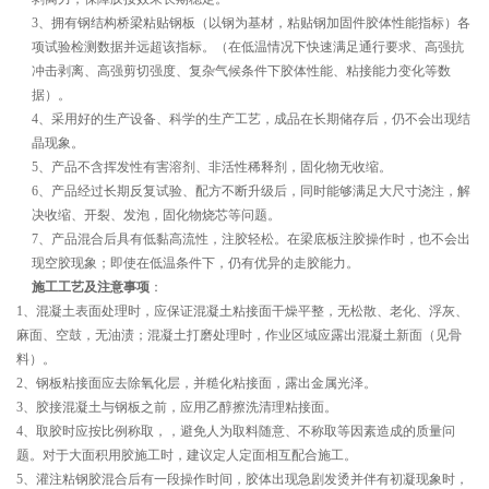
3
、拥有钢结构桥梁粘贴钢板（以钢为基材，粘贴钢加固件胶体性能指标）各
项试验检测数据并远超该指标。（在低温情况下快速满足通行要求、高强抗
冲击剥离、高强剪切强度、复杂气候条件下胶体性能、粘接能力变化等数
据）。
4
、采用好的生产设备、科学的生产工艺，成品在长期储存后，仍不会出现结
晶现象。
5
、产品不含挥发性有害溶剂、非活性稀释剂，固化物无收缩。
6
、产品经过长期反复试验、配方不断升级后，同时能够满足大尺寸浇注，解
决收缩、开裂、发泡，固化物烧芯等问题。
7
、产品混合后具有低黏高流性，注胶轻松。在梁底板注胶操作时，也不会出
现空胶现象；即使在低温条件下，仍有优异的走胶能力。
施工工艺及注意事项
：
1
、混凝土表面处理时，应保证混凝土粘接面干燥平整，无松散、老化、浮灰、
麻面、空鼓，无油渍；混凝土打磨处理时，作业区域应露出混凝土新面（见骨
料）。
2
、钢板粘接面应去除氧化层，并糙化粘接面，露出金属光泽。
3
、胶接混凝土与钢板之前，应用乙醇擦洗清理粘接面。
4
、取胶时应按比例称取，，避免人为取料随意、不称取等因素造成的质量问
题。对于大面积用胶施工时，建议定人定面相互配合施工。
5
、灌注粘钢胶混合后有一段操作时间，胶体出现急剧发烫并伴有初凝现象时，