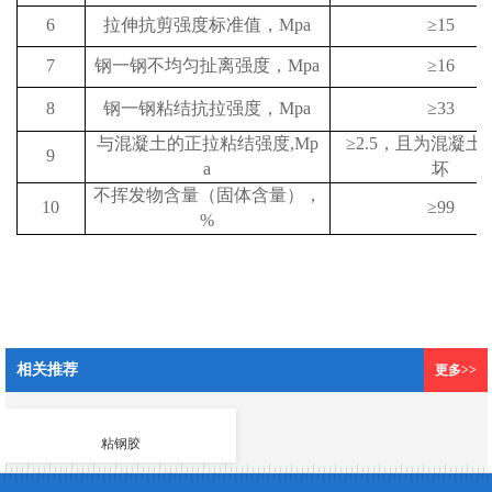
6
拉伸抗剪强度标准值，
Mpa
≥
15
7
钢一钢不均匀扯离强度，
Mpa
≥
16
8
钢一钢粘结抗拉强度，
Mpa
≥
33
与混凝土的正拉粘结强度
,Mp
≥
2.5
，且为混凝土
9
a
坏
不挥发物含量（固体含量），
10
≥
99
%
相关推荐
更多>>
粘钢胶