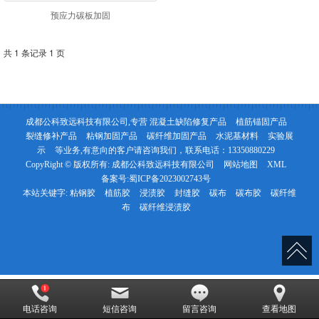
预应力碳板加固
共 1 条记录 1 页
成都公科致远科技有限公司,专营
混凝土缺陷修复产品
植筋锚固产品
裂缝修补产品
粘钢加固产品
碳纤维加固产品
水泥基材料
实验展
示
等业务,有意向的客户请咨询我们，联系电话：
13350880229
CopyRight © 版权所有:
成都公科致远科技有限公司
网站地图
XML
备案号:
蜀ICP备2023002743号
本站关键字:
粘钢胶
植筋胶
浸渍胶
封缝胶
碳布
碳布胶
碳纤维
布
碳纤维浸渍胶
电话咨询
短信咨询
留言咨询
查看地图